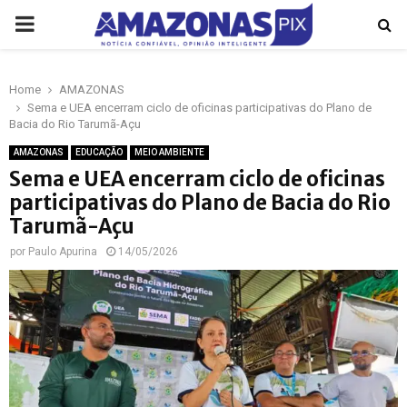
PRIMARY
MENU
Home
AMAZONAS
p
Sema e UEA encerram ciclo de oficinas participativas do Plano de
Bacia do Rio Tarumã-Açu
AMAZONAS
EDUCAÇÃO
MEIO AMBIENTE
Sema e UEA encerram ciclo de oficinas
participativas do Plano de Bacia do Rio
Tarumã-Açu
por
Paulo Apurina
14/05/2026