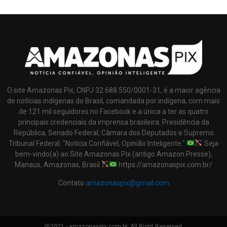
O site Amazonas Pix, CNPJ 32.688.550/0001-31, é a maior agência
de notícias indígenas do Brasil, comandada por indígena, com mais
de 121 mil seguidores no Facebook e a única a ter as quatro
principais credenciais da imprensa brasileira: Presidência da
República, Senado Federal, Câmara dos Deputados e Supremo
Tribunal Federal. "Noticia Confiável, Opinião Inteligente."
Seja
bem-vindo(a) ao Site Amazonas Pix (antigo Amazon Presse),
Manaus, Amazonas, Brasil
https://amazonaspix.com.br/
Contato
amazonaspix@gmail.com
@2021 - amazonaspix.com.br. All Right Reserved.