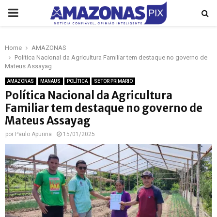
PRIMARY
MENU
Home
AMAZONAS
p
Política Nacional da Agricultura Familiar tem destaque no governo de
Mateus Assayag
AMAZONAS
MANAUS
POLÍTICA
SETOR PRIMARIO
Política Nacional da Agricultura
Familiar tem destaque no governo de
Mateus Assayag
por
Paulo Apurina
15/01/2025