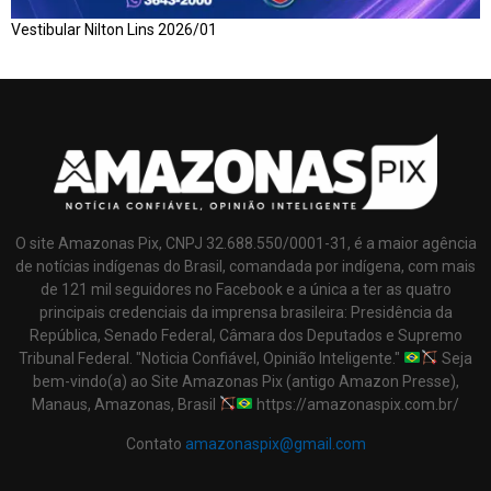
Vestibular Nilton Lins 2026/01
O site Amazonas Pix, CNPJ 32.688.550/0001-31, é a maior agência
de notícias indígenas do Brasil, comandada por indígena, com mais
de 121 mil seguidores no Facebook e a única a ter as quatro
principais credenciais da imprensa brasileira: Presidência da
República, Senado Federal, Câmara dos Deputados e Supremo
Tribunal Federal. "Noticia Confiável, Opinião Inteligente."
Seja
bem-vindo(a) ao Site Amazonas Pix (antigo Amazon Presse),
Manaus, Amazonas, Brasil
https://amazonaspix.com.br/
Contato
amazonaspix@gmail.com