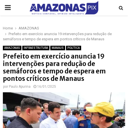
PRIMARY
MENU
Home
AMAZONAS
p
Prefeito em exercício anuncia 19 intervenções para redução de
semáforos e tempo de espera em pontos críticos de Manaus
AMAZONAS
INFRAESTRUTURA
MANAUS
POLÍTICA
Prefeito em exercício anuncia 19
intervenções para redução de
semáforos e tempo de espera em
pontos críticos de Manaus
por
Paulo Apurina
16/01/2025