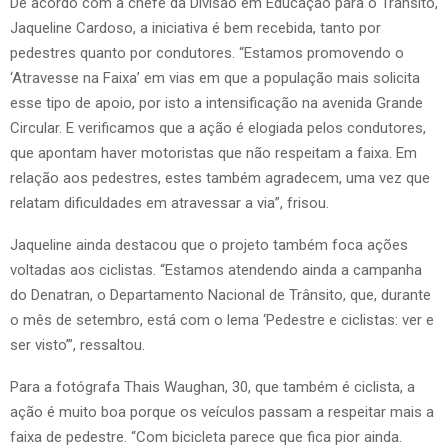
De acordo com a chefe da Divisão em Educação para o Trânsito,
Jaqueline Cardoso, a iniciativa é bem recebida, tanto por
pedestres quanto por condutores. “Estamos promovendo o
‘Atravesse na Faixa’ em vias em que a população mais solicita
esse tipo de apoio, por isto a intensificação na avenida Grande
Circular. E verificamos que a ação é elogiada pelos condutores,
que apontam haver motoristas que não respeitam a faixa. Em
relação aos pedestres, estes também agradecem, uma vez que
relatam dificuldades em atravessar a via”, frisou.
Jaqueline ainda destacou que o projeto também foca ações
voltadas aos ciclistas. “Estamos atendendo ainda a campanha
do Denatran, o Departamento Nacional de Trânsito, que, durante
o mês de setembro, está com o lema ‘Pedestre e ciclistas: ver e
ser visto’”, ressaltou.
Para a fotógrafa Thais Waughan, 30, que também é ciclista, a
ação é muito boa porque os veículos passam a respeitar mais a
faixa de pedestre. “Com bicicleta parece que fica pior ainda.