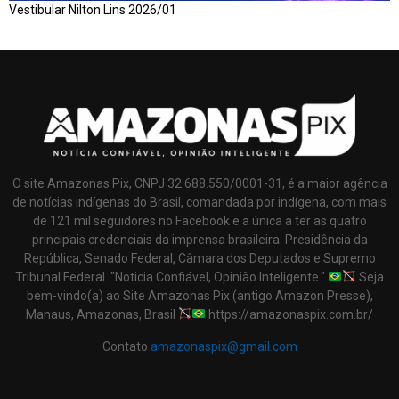
Vestibular Nilton Lins 2026/01
O site Amazonas Pix, CNPJ 32.688.550/0001-31, é a maior agência
de notícias indígenas do Brasil, comandada por indígena, com mais
de 121 mil seguidores no Facebook e a única a ter as quatro
principais credenciais da imprensa brasileira: Presidência da
República, Senado Federal, Câmara dos Deputados e Supremo
Tribunal Federal. "Noticia Confiável, Opinião Inteligente."
Seja
bem-vindo(a) ao Site Amazonas Pix (antigo Amazon Presse),
Manaus, Amazonas, Brasil
https://amazonaspix.com.br/
Contato
amazonaspix@gmail.com