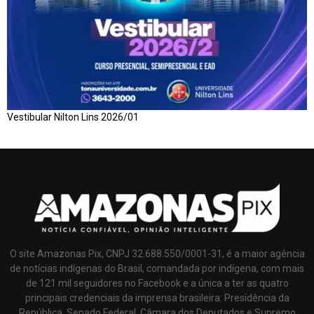
Vestibular Nilton Lins 2026/01
O site Amazonas Pix, CNPJ 32.688.550/0001-31, é a maior agência
de notícias indígenas do Brasil, comandada por indígena, com mais
de 121 mil seguidores no Facebook e a única a ter as quatro
principais credenciais da imprensa brasileira: Presidência da
República, Senado Federal, Câmara dos Deputados e Supremo