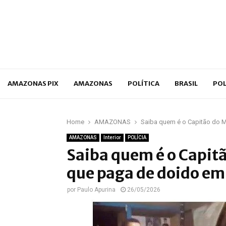
p
AMAZONAS PIX
AMAZONAS
POLÍTICA
BRASIL
POL
Home
AMAZONAS
Saiba quem é o Capitão do 
AMAZONAS
Interior
POLÍCIA
Saiba quem é o Capi
que paga de doido em
por
Paulo Apurina
26/05/2026