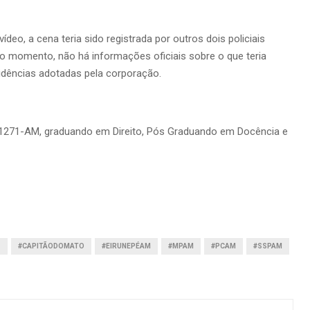
eo, a cena teria sido registrada por outros dois policiais
o momento, não há informações oficiais sobre o que teria
idências adotadas pela corporação.
RT/1271-AM, graduando em Direito, Pós Graduando em Docência e
S
#CAPITÃODOMATO
#EIRUNEPÉAM
#MPAM
#PCAM
#SSPAM