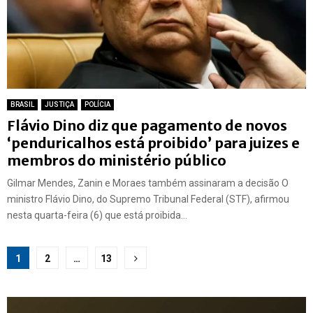
BRASIL
JUSTIÇA
POLÍCIA
Flávio Dino diz que pagamento de novos
‘penduricalhos está proibido’ para juizes e
membros do ministério público
Gilmar Mendes, Zanin e Moraes também assinaram a decisão O
ministro Flávio Dino, do Supremo Tribunal Federal (STF), afirmou
nesta quarta-feira (6) que está proibida...
Paginação
1
2
…
13
de
posts