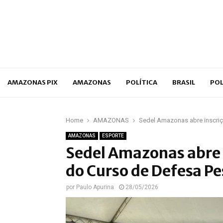
p
AMAZONAS PIX
AMAZONAS
POLÍTICA
BRASIL
POL
Home
AMAZONAS
Sedel Amazonas abre inscriç
AMAZONAS
ESPORTE
Sedel Amazonas abre i
do Curso de Defesa P
por
Paulo Apurina
28/05/2026