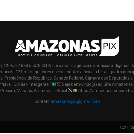
x, CNPJ 32.688.550/0001-31, é a maior agência de notícias indígenas d
mais de 121 mil seguidores no Facebook e a única a ter as quatro princi
ra: Presidência da República, Senado Federal, Câmara dos Deputados e
nfiável, Opinião Inteligente."
Seja bem-vindo(a) ao Site Amazonas 
Presse), Manaus, Amazonas, Brasil
https://amazonaspix.com.br/
Contato
amazonaspix@gmail.com
123 Fift