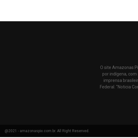
O site Amazonas Pi
por indígena, com 
imprensa brasilei
Federal. "Noticia Co
@2021 - amazonaspix.com.br. All Right Reserved.