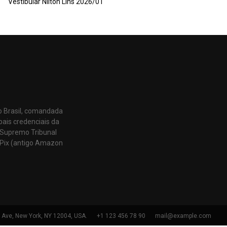
Vestibular Nilton Lins 2026/01
o Brasil, comandada
pais credenciais da
 Supremo Tribunal
Pix (antigo Amazon
h Ave, New York, NY 12004, USA.
+1 123 456 78 90
mail@example.com