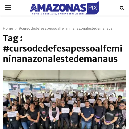
PRIMARY
MENU
Home
#cursodedefesapessoalfemininanazonalestedemanaus
p
Tag :
#cursodedefesapessoalfemi
ninanazonalestedemanaus