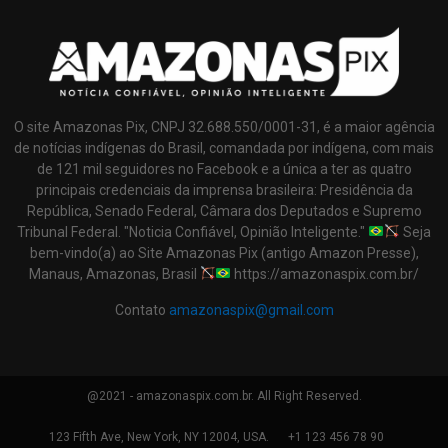
O site Amazonas Pix, CNPJ 32.688.550/0001-31, é a maior agência
de notícias indígenas do Brasil, comandada por indígena, com mais
de 121 mil seguidores no Facebook e a única a ter as quatro
principais credenciais da imprensa brasileira: Presidência da
República, Senado Federal, Câmara dos Deputados e Supremo
Tribunal Federal. "Noticia Confiável, Opinião Inteligente."
Seja
bem-vindo(a) ao Site Amazonas Pix (antigo Amazon Presse),
Manaus, Amazonas, Brasil
https://amazonaspix.com.br/
Contato
amazonaspix@gmail.com
@2021 - amazonaspix.com.br. All Right Reserved.
123 Fifth Ave, New York, NY 12004, USA.
+1 123 456 78 90