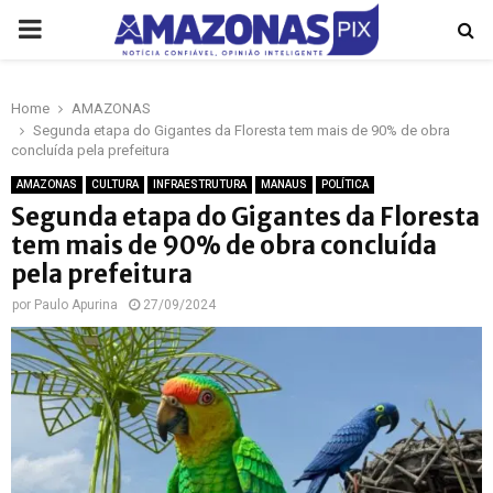
PRIMARY
MENU
Home
AMAZONAS
p
Segunda etapa do Gigantes da Floresta tem mais de 90% de obra
concluída pela prefeitura
AMAZONAS
CULTURA
INFRAESTRUTURA
MANAUS
POLÍTICA
Segunda etapa do Gigantes da Floresta
tem mais de 90% de obra concluída
pela prefeitura
por
Paulo Apurina
27/09/2024