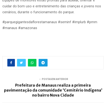
Equipes de monitores estão prontas para auxiliar, orientar e
cuidar do bom uso e entretenimento das crianças e jovens nos
cenários, durante o funcionamento do parque.
#parquegigantesdaflorestamanaus #seminf #implurb #pmm
#manaus #amazonas
POSTAGEM ANTERIOR
Prefeitura de Manaus realiza a primeira
pavimentação da comunidade ‘Cemitério Indígena’
no bairro Nova Cidade