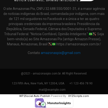
O site Amazonas Pix, CNPJ 32.688.550/0001-31, é a maior agência
de notícias indígenas do Brasil, comandada por indígena, com mais
de 121 mil seguidores no Facebook e a única a ter as quatro
principais credenciais da imprensa brasileira: Presidência da
República, Senado Federal, Câmara dos Deputados e Supremo
Tribunal Federal. "Noticia Confiável, Opinião Inteligente."
Seja
bem-vindo(a) ao Site Amazonas Pix (antigo Amazon Presse),
Manaus, Amazonas, Brasil
https://amazonaspix.com.br/
Contato
amazonaspix@gmail.com
@2021 - amazonaspix.com.br. All Right Reserved.
123 Fifth Ave, New York, NY 12004, USA.
+1 123 456 78 90
mail@example.com
WP2Social Auto Publish
Powered By :
XYZScripts.com