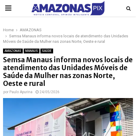
PRIMARY
MENU
Home
AMAZONAS
p
Semsa Manaus informa novos locais de atendimento das Unidades
Móveis de Saúde da Mulher nas zonas Norte, Oeste e rural
AMAZONAS
MANAUS
SAÚDE
Semsa Manaus informa novos locais de
atendimento das Unidades Móveis de
Saúde da Mulher nas zonas Norte,
Oeste e rural
por
Paulo Apurina
24/05/2026