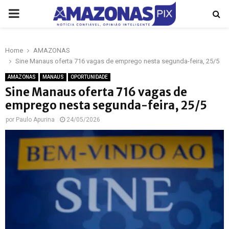
PRIMARY
MENU
Home
AMAZONAS
p
Sine Manaus oferta 716 vagas de emprego nesta segunda-feira, 25/5
AMAZONAS
MANAUS
OPORTUNIDADE
Sine Manaus oferta 716 vagas de
emprego nesta segunda-feira, 25/5
por
Paulo Apurina
24/05/2026