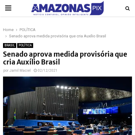
PRIMARY
MENU
Home
POLÍTICA
p
Senado aprova medida provisória que cria Auxílio Brasil
BRASIL
POLÍTICA
Senado aprova medida provisória que
cria Auxílio Brasil
por
Jamil Maciel
02/12/2021