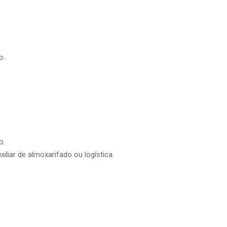
o.
o.
iliar de almoxarifado ou logística.