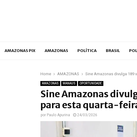
p
AMAZONAS PIX
AMAZONAS
POLÍTICA
BRASIL
POL
Home
AMAZONAS
Sine Amazonas divulga 189 v
AMAZONAS
MANAUS
OPORTUNIDADE
Sine Amazonas divul
para esta quarta-feir
por
Paulo Apurina
24/03/2026