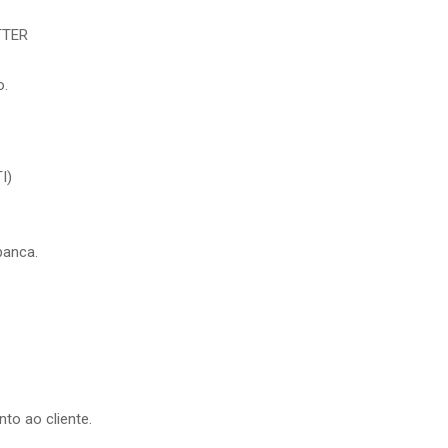
TTER
o.
I)
banca.
to ao cliente.