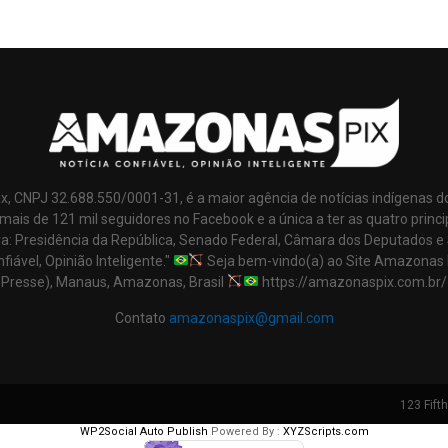
x, CNPJ 32.688.550/0001-31, é a maior agência de notícias indígenas d
mais de 121 mil seguidores no Facebook e a única a ter as quatro princi
ra: Presidência da República, Senado Federal, Câmara dos Deputados e
nfiável, Opinião Inteligente."
Seja bem-vindo(a) ao Site Amazonas 
Presse), Manaus, Amazonas, Brasil
https://amazonaspix.com.br/
Contato
amazonaspix@gmail.com
123 Fift
WP2Social Auto Publish
Powered By :
XYZScripts.com