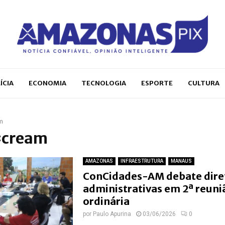
ÍCIA
ECONOMIA
TECNOLOGIA
ESPORTE
CULTURA
m
 #cream
AMAZONAS
INFRAESTRUTURA
MANAUS
ConCidades-AM debate diret
administrativas em 2ª reuni
ordinária
por
Paulo Apurina
03/06/2026
0