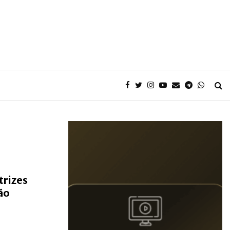
rizes
ão