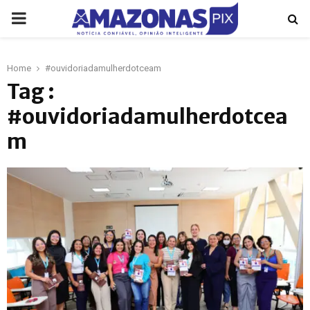
PRIMARY
MENU
Home
#ouvidoriadamulherdotceam
p
Tag :
#ouvidoriadamulherdotcea
m