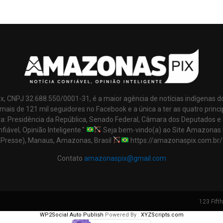
x, CNPJ 32.688.550/0001-31, é a maior agência de notícias indígenas d
mais de 121 mil seguidores no Facebook e a única a ter as quatro princi
ra: Presidência da República, Senado Federal, Câmara dos Deputados e
nfiável, Opinião Inteligente."
Seja bem-vindo(a) ao Site Amazonas 
Presse), Manaus, Amazonas, Brasil
https://amazonaspix.com.br/
Contato
amazonaspix@gmail.com
123 Fift
WP2Social Auto Publish
Powered By :
XYZScripts.com