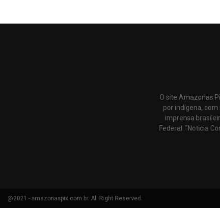
O site Amazonas Pi
por indígena, com 
imprensa brasilei
Federal. "Noticia Co
@2021 - amazonaspix.com.br. All Right Reserved.