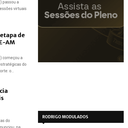
) passou a
essões virtuais
 etapa de
CE-AM
M) começou a
estratégicas do
te: o...
cia
is
RODRIGO MODULADOS
tas do
nunciou, na