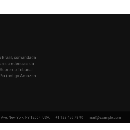
o Brasil, comandada
pais credenciais da
 Supremo Tribunal
Pix (antigo Amazon
h Ave, New York, NY 12004, USA.
+1 123 456 78 90
mail@example.com