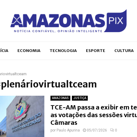
ÍCIA
ECONOMIA
TECNOLOGIA
ESPORTE
CULTURA
riovirtualtceam
#plenáriovirtualtceam
AMAZONAS
JUSTIÇA
TCE-AM passa a exibir em t
as votações das sessões virt
Câmaras
por
Paulo Apurina
05/07/2026
0