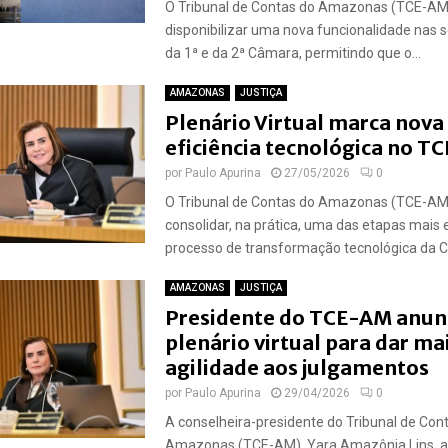
O Tribunal de Contas do Amazonas (TCE-AM
disponibilizar uma nova funcionalidade nas s
da 1ª e da 2ª Câmara, permitindo que o...
AMAZONAS
JUSTIÇA
Plenário Virtual marca nova
eficiência tecnológica no T
por
Paulo Apurina
27/05/2026
0
O Tribunal de Contas do Amazonas (TCE-A
consolidar, na prática, uma das etapas mais 
processo de transformação tecnológica da Cor
AMAZONAS
JUSTIÇA
Presidente do TCE-AM anun
plenário virtual para dar ma
agilidade aos julgamentos
por
Paulo Apurina
29/04/2026
0
A conselheira-presidente do Tribunal de Con
Amazonas (TCE-AM), Yara Amazônia Lins, a