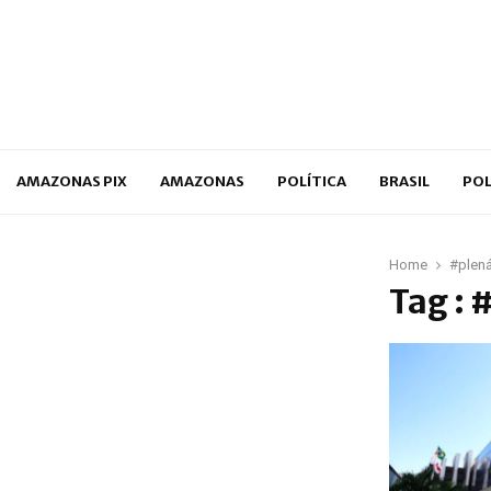
p
AMAZONAS PIX
AMAZONAS
POLÍTICA
BRASIL
POL
Home
#plená
Tag : 