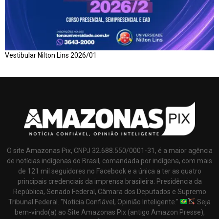
Vestibular Nilton Lins 2026/01
O site Amazonas Pix, CNPJ 32.688.550/0001-31, é a maior agência
de notícias indígenas do Brasil, comandada por indígena, com mais
de 121 mil seguidores no Facebook e a única a ter as quatro
principais credenciais da imprensa brasileira: Presidência da
República, Senado Federal, Câmara dos Deputados e Supremo
Tribunal Federal. "Noticia Confiável, Opinião Inteligente."
Seja
bem-vindo(a) ao Site Amazonas Pix (antigo Amazon Presse),