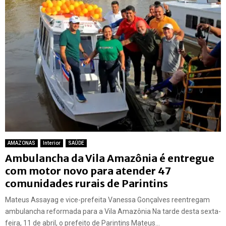
AMAZONAS
Interior
SAÚDE
Ambulancha da Vila Amazônia é entregue
com motor novo para atender 47
comunidades rurais de Parintins
Mateus Assayag e vice-prefeita Vanessa Gonçalves reentregam
ambulancha reformada para a Vila Amazônia Na tarde desta sexta-
feira, 11 de abril, o prefeito de Parintins Mateus...