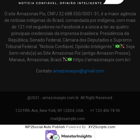
O site Amazonas Pix, CNPJ 32.688.550/0001-31, é a maior agência
de notícias indígenas do Brasil, comandada por indígena, com mais
de 121 mil seguidores no Facebook e a única a ter as quatro
principais credenciais da imprensa brasileira: Presidência da
República, Senado Federal, Câmara dos Deputados e Supremo
Tribunal Federal. "Noticia Confiável, Opinião Inteligente."
Seja
bem-vindo(a) ao Site Amazonas Pix (antigo Amazon Presse),
Manaus, Amazonas, Brasil
https://amazonaspix.com.br/
Contato
amazonaspix@gmail.com
@2021 - amazonaspix.com.br. All Right Reserved.
123 Fifth Ave, New York, NY 12004, USA.
+1 123 456 78 90
mail@example.com
WP2Social Auto Publish
Powered By :
XYZScripts.com