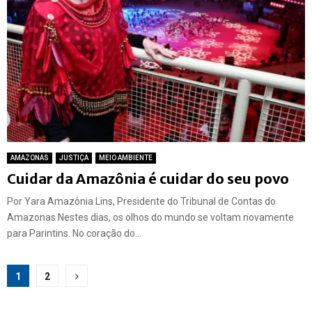
AMAZONAS
JUSTIÇA
MEIO AMBIENTE
Cuidar da Amazônia é cuidar do seu povo
Por Yara Amazônia Lins, Presidente do Tribunal de Contas do
Amazonas Nestes dias, os olhos do mundo se voltam novamente
para Parintins. No coração do...
Paginação
1
2
de