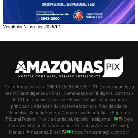
Vestibular Nilton Lins 2026/01
O site Amazonas Pix, CNPJ 32.688.550/0001-31, é a maior agência
de notícias indígenas do Brasil, comandada por indígena, com mais
de 121 mil seguidores no Facebook e a única a ter as quatro
principais credenciais da imprensa brasileira: Presidência da
República, Senado Federal, Câmara dos Deputados e Supremo
Tribunal Federal. "Noticia Confiável, Opinião Inteligente."
Seja
bem-vindo(a) ao Site Amazonas Pix (antigo Amazon Presse),
Manaus, Amazonas, Brasil
https://amazonaspix.com.br/