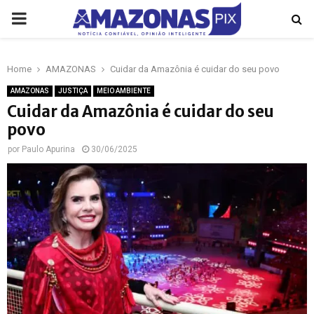
PRIMARY
MENU
Home
AMAZONAS
Cuidar da Amazônia é cuidar do seu povo
p
AMAZONAS
JUSTIÇA
MEIO AMBIENTE
Cuidar da Amazônia é cuidar do seu
povo
por
Paulo Apurina
30/06/2025