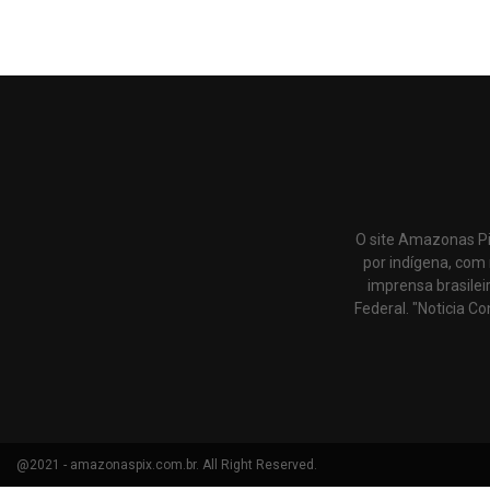
O site Amazonas Pi
por indígena, com 
imprensa brasilei
Federal. "Noticia Co
@2021 - amazonaspix.com.br. All Right Reserved.