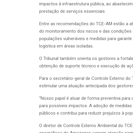
impactos à infraestrutura pública, ao abastecime
prestação de serviços essenciais.
Entre as recomendações do TCE-AM estão a atua
do monitoramento dos riscos e das condições cl
populações vulneráveis e medidas para garanti
logística em áreas isoladas.
O Tribunal também orienta os gestores a forta
obtenção de suporte técnico e execução de aç
Para o secretário-geral de Controle Externo do
estimular uma atuação antecipada dos gestores
“Nosso papel é atuar de forma preventiva para
para possíveis impactos. A adoção de medidas
públicos e contribui para reduzir prejuízos à po
O diretor de Controle Externo Ambiental do TC
geográficas do Amazonas exigem atenção perm