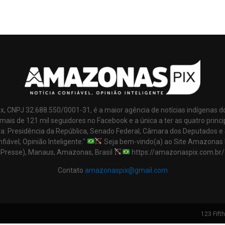
x, CNPJ 32.688.550/0001-31, é a maior agência de notícias indígenas d
mais de 121 mil seguidores no Facebook e a única a ter as quatro princi
ra: Presidência da República, Senado Federal, Câmara dos Deputados e
nfiável, Opinião Inteligente."
Seja bem-vindo(a) ao Site Amazonas 
Presse), Manaus, Amazonas, Brasil
https://amazonaspix.com.br/
Contato
amazonaspix@gmail.com
123 Fift