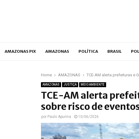
p
AMAZONAS PIX
AMAZONAS
POLÍTICA
BRASIL
POL
Home
AMAZONAS
TCE-AM alerta prefeituras e
AMAZONAS
JUSTIÇA
MEIO AMBIENTE
TCE-AM alerta prefei
sobre risco de evento
por
Paulo Apurina
10/06/2026