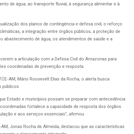
nto de água, ao transporte fluvial, à segurança alimentar e à
lização dos planos de contingência e defesa civil, o reforço
imáticas, a integração entre órgãos públicos, a proteção de
r o abastecimento de água, os atendimentos de saúde e a
lecerem a articulação com a Defesa Civil do Amazonas para
ões coordenadas de prevenção e resposta.
 TCE-AM, Mário Roosevelt Elias da Rocha, o alerta busca
 públicos.
 que Estado e municípios possam se preparar com antecedência
 coordenadas fortalece a capacidade de resposta dos órgãos
pulação e aos serviços essenciais”, afirmou.
E-AM, Jonas Rocha de Almeida, destacou que as características
anente e planejamento integrado.