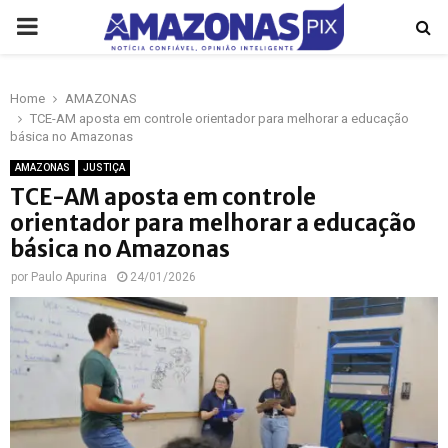
PRIMARY
MENU
Home
AMAZONAS
p
TCE-AM aposta em controle orientador para melhorar a educação
básica no Amazonas
AMAZONAS
JUSTIÇA
TCE-AM aposta em controle
orientador para melhorar a educação
básica no Amazonas
por
Paulo Apurina
24/01/2026