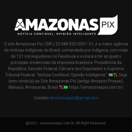
O site Amazonas Pix, CNPJ 32.688.550/0001-31, é a maior agência
de notícias indígenas do Brasil, comandada por indígena, com mais
de 121 mil seguidores no Facebook e a única a ter as quatro
principais credenciais da imprensa brasileira: Presidência da
República, Senado Federal, Câmara dos Deputados e Supremo
Tribunal Federal. "Noticia Confiável, Opinião Inteligente."
Seja
bem-vindo(a) ao Site Amazonas Pix (antigo Amazon Presse),
Manaus, Amazonas, Brasil
https://amazonaspix.com.br/
Contato
amazonaspix@gmail.com
@2021 - amazonaspix.com.br. All Right Reserved.