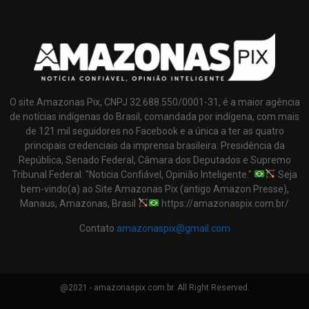
O site Amazonas Pix, CNPJ 32.688.550/0001-31, é a maior agência
de notícias indígenas do Brasil, comandada por indígena, com mais
de 121 mil seguidores no Facebook e a única a ter as quatro
principais credenciais da imprensa brasileira: Presidência da
República, Senado Federal, Câmara dos Deputados e Supremo
Tribunal Federal. "Noticia Confiável, Opinião Inteligente."
Seja
bem-vindo(a) ao Site Amazonas Pix (antigo Amazon Presse),
Manaus, Amazonas, Brasil
https://amazonaspix.com.br/
Contato
amazonaspix@gmail.com
@2021 - amazonaspix.com.br. All Right Reserved.