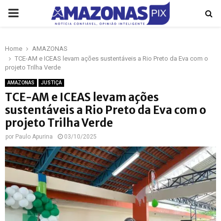
PRIMARY
MENU
Home
AMAZONAS
p
TCE-AM e ICEAS levam ações sustentáveis a Rio Preto da Eva com o
projeto Trilha Verde
AMAZONAS
JUSTIÇA
TCE-AM e ICEAS levam ações
sustentáveis a Rio Preto da Eva com o
projeto Trilha Verde
por
Paulo Apurina
03/10/2025