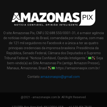
O site Amazonas Pix, CNPJ 32.688.550/0001-31, é a maior agência
de notícias indígenas do Brasil, comandada por indígena, com mais
de 121 mil seguidores no Facebook e a única a ter as quatro
principais credenciais da imprensa brasileira: Presidência da
República, Senado Federal, Câmara dos Deputados e Supremo
Tribunal Federal. "Noticia Confiável, Opinião Inteligente."
Seja
bem-vindo(a) ao Site Amazonas Pix (antigo Amazon Presse),
Manaus, Amazonas, Brasil
https://amazonaspix.com.br/
Contato
amazonaspix@gmail.com
@2021 - amazonaspix.com.br. All Right Reserved.