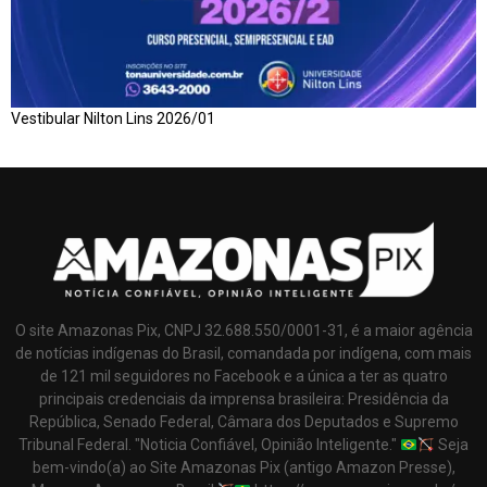
Vestibular Nilton Lins 2026/01
O site Amazonas Pix, CNPJ 32.688.550/0001-31, é a maior agência
de notícias indígenas do Brasil, comandada por indígena, com mais
de 121 mil seguidores no Facebook e a única a ter as quatro
principais credenciais da imprensa brasileira: Presidência da
República, Senado Federal, Câmara dos Deputados e Supremo
Tribunal Federal. "Noticia Confiável, Opinião Inteligente."
Seja
bem-vindo(a) ao Site Amazonas Pix (antigo Amazon Presse),