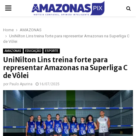
PRIMARY
MENU
Home
AMAZONAS
p
UniNilton Lins treina forte para representar Amazonas na Superliga C
de Vôlei
AMAZONAS
EDUCAÇÃO
ESPORTE
UniNilton Lins treina forte para
representar Amazonas na Superliga C
de Vôlei
por
Paulo Apurina
16/07/2025