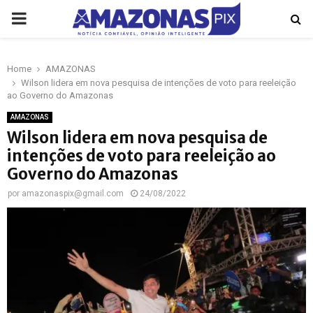
PRIMARY
MENU
Home
AMAZONAS
p
Wilson lidera em nova pesquisa de intenções de voto para reeleição
ao Governo do Amazonas
AMAZONAS
Wilson lidera em nova pesquisa de
intenções de voto para reeleição ao
Governo do Amazonas
por
amazonaspix@gmail.com
24/08/2022