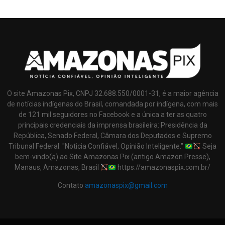
O site Amazonas Pix, CNPJ 32.688.550/0001-31, é a maior agência
de notícias indígenas do Brasil, comandada por indígena, com mais
de 121 mil seguidores no Facebook e a única a ter as quatro
principais credenciais da imprensa brasileira: Presidência da
República, Senado Federal, Câmara dos Deputados e Supremo
Tribunal Federal. "Noticia Confiável, Opinião Inteligente."
Seja
bem-vindo(a) ao Site Amazonas Pix (antigo Amazon Presse),
Manaus, Amazonas, Brasil
https://amazonaspix.com.br/
Contato
amazonaspix@gmail.com