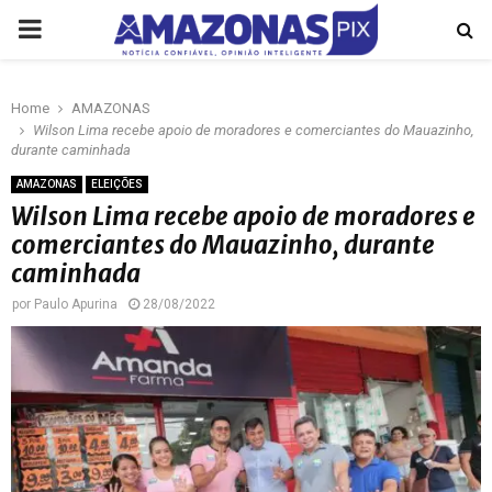
PRIMARY
MENU
Home
AMAZONAS
p
Wilson Lima recebe apoio de moradores e comerciantes do Mauazinho,
durante caminhada
AMAZONAS
ELEIÇÕES
Wilson Lima recebe apoio de moradores e
comerciantes do Mauazinho, durante
caminhada
por
Paulo Apurina
28/08/2022