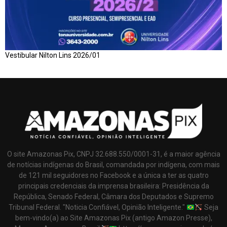
Vestibular Nilton Lins 2026/01
O site Amazonas Pix, CNPJ 32.688.550/0001-31, é a maior agência
de notícias indígenas do Brasil, comandada por indígena, com mais
de 121 mil seguidores no Facebook e a única a ter as quatro
principais credenciais da imprensa brasileira: Presidência da
República, Senado Federal, Câmara dos Deputados e Supremo
Tribunal Federal. "Noticia Confiável, Opinião Inteligente."
Seja
bem-vindo(a) ao Site Amazonas Pix (antigo Amazon Presse),