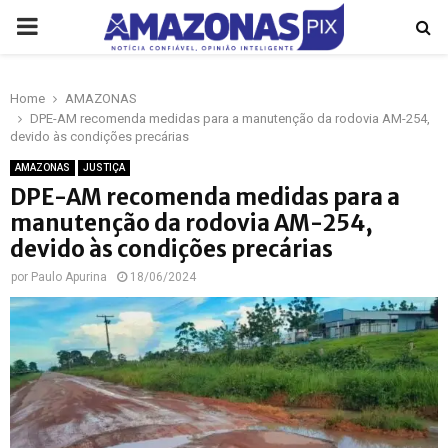
PRIMARY
MENU
Home
AMAZONAS
p
DPE-AM recomenda medidas para a manutenção da rodovia AM-254,
devido às condições precárias
AMAZONAS
JUSTIÇA
DPE-AM recomenda medidas para a
manutenção da rodovia AM-254,
devido às condições precárias
por
Paulo Apurina
18/06/2024