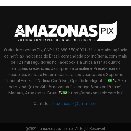
O site Amazonas Pix, CNPJ 32.688.550/0001-31, é a maior agência
de notícias indígenas do Brasil, comandada por indígena, com mais
de 121 mil seguidores no Facebook e a única a ter as quatro
principais credenciais da imprensa brasileira: Presidência da
República, Senado Federal, Câmara dos Deputados e Supremo
Tribunal Federal. "Noticia Confiável, Opinião Inteligente."
Seja
bem-vindo(a) ao Site Amazonas Pix (antigo Amazon Presse),
Manaus, Amazonas, Brasil
https://amazonaspix.com.br/
Contato
amazonaspix@gmail.com
@2021 - amazonaspix.com.br. All Right Reserved.