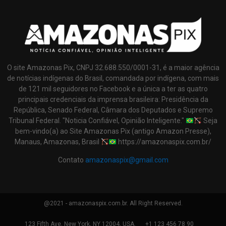
O site Amazonas Pix, CNPJ 32.688.550/0001-31, é a maior agência
de notícias indígenas do Brasil, comandada por indígena, com mais
de 121 mil seguidores no Facebook e a única a ter as quatro
principais credenciais da imprensa brasileira: Presidência da
República, Senado Federal, Câmara dos Deputados e Supremo
Tribunal Federal. "Noticia Confiável, Opinião Inteligente."
Seja
bem-vindo(a) ao Site Amazonas Pix (antigo Amazon Presse),
Manaus, Amazonas, Brasil
https://amazonaspix.com.br/
Contato
amazonaspix@gmail.com
@2021 - amazonaspix.com.br. All Right Reserved.
123 Fifth Ave, New York, NY 12004, USA.
+1 123 456 78 90