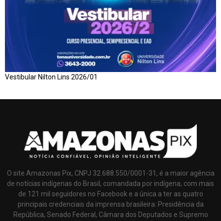
Vestibular Nilton Lins 2026/01
O site Amazonas Pix, CNPJ 32.688.550/0001-31, é a maior agência
de notícias indígenas do Brasil, comandada por indígena, com mais
de 121 mil seguidores no Facebook e a única a ter as quatro
principais credenciais da imprensa brasileira: Presidência da
República, Senado Federal, Câmara dos Deputados e Supremo