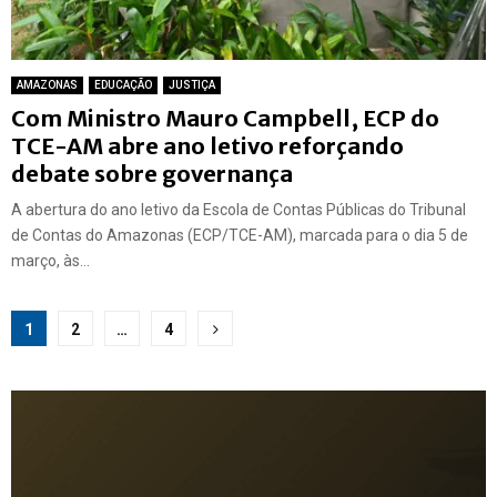
AMAZONAS
EDUCAÇÃO
JUSTIÇA
Com Ministro Mauro Campbell, ECP do
TCE-AM abre ano letivo reforçando
debate sobre governança
A abertura do ano letivo da Escola de Contas Públicas do Tribunal
de Contas do Amazonas (ECP/TCE-AM), marcada para o dia 5 de
março, às...
Paginação
1
2
…
4
de
posts