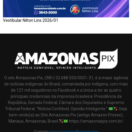
Vestibular Nilton Lins 2026/01
O site Amazonas Pix, CNPJ 32.688.550/0001-31, é a maior agência
de notícias indígenas do Brasil, comandada por indígena, com mais
de 121 mil seguidores no Facebook e a única a ter as quatro
principais credenciais da imprensa brasileira: Presidência da
República, Senado Federal, Câmara dos Deputados e Supremo
Tribunal Federal. "Noticia Confiável, Opinião Inteligente."
Seja
bem-vindo(a) ao Site Amazonas Pix (antigo Amazon Presse),
Manaus, Amazonas, Brasil
https://amazonaspix.com.br/
Contato
amazonaspix@gmail.com