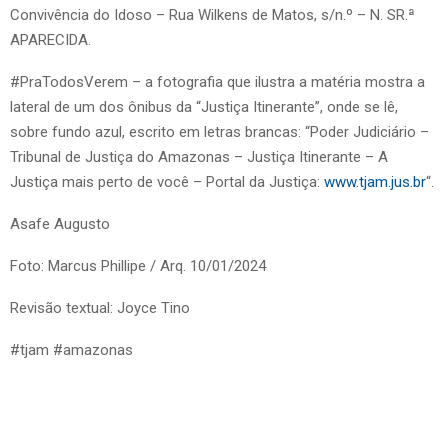
Convivência do Idoso – Rua Wilkens de Matos, s/n.º – N. SR.ª
APARECIDA.
#PraTodosVerem – a fotografia que ilustra a matéria mostra a
lateral de um dos ônibus da “Justiça Itinerante”, onde se lê,
sobre fundo azul, escrito em letras brancas: “Poder Judiciário –
Tribunal de Justiça do Amazonas – Justiça Itinerante – A
Justiça mais perto de você – Portal da Justiça:
www.tjam.jus.br
“.
Asafe Augusto
Foto: Marcus Phillipe / Arq. 10/01/2024
Revisão textual: Joyce Tino
#tjam #amazonas