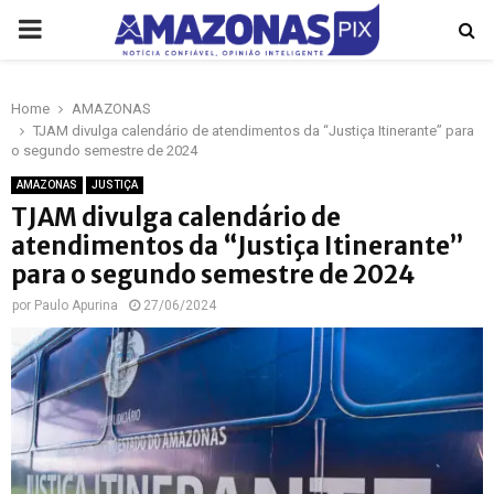
PRIMARY
MENU
Home
AMAZONAS
p
TJAM divulga calendário de atendimentos da “Justiça Itinerante” para
o segundo semestre de 2024
AMAZONAS
JUSTIÇA
TJAM divulga calendário de
atendimentos da “Justiça Itinerante”
para o segundo semestre de 2024
por
Paulo Apurina
27/06/2024