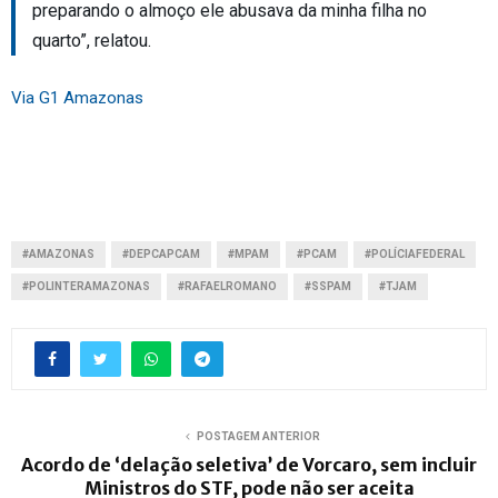
preparando o almoço ele abusava da minha filha no
quarto”, relatou.
Via G1 Amazonas
#AMAZONAS
#DEPCAPCAM
#MPAM
#PCAM
#POLÍCIAFEDERAL
#POLINTERAMAZONAS
#RAFAELROMANO
#SSPAM
#TJAM
POSTAGEM ANTERIOR
Acordo de ‘delação seletiva’ de Vorcaro, sem incluir
Ministros do STF, pode não ser aceita