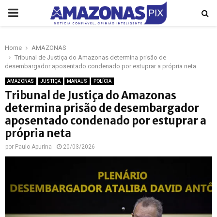
PRIMARY
MENU
Home
AMAZONAS
p
Tribunal de Justiça do Amazonas determina prisão de
desembargador aposentado condenado por estuprar a própria neta
AMAZONAS
JUSTIÇA
MANAUS
POLÍCIA
Tribunal de Justiça do Amazonas
determina prisão de desembargador
aposentado condenado por estuprar a
própria neta
por
Paulo Apurina
20/03/2026