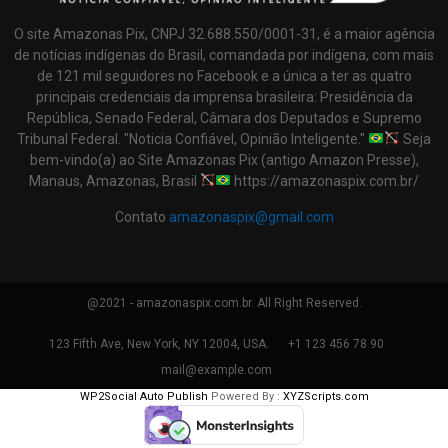
O site Amazonas Pix, CNPJ 32.688.550/0001-31, é a maior agência
de notícias indígenas do Brasil, comandada por indígena, com mais
de 121 mil seguidores no Facebook e a única a ter as quatro
principais credenciais da imprensa brasileira: Presidência da
República, Senado Federal, Câmara dos Deputados e Supremo
Tribunal Federal. "Noticia Confiável, Opinião Inteligente."
Seja
bem-vindo(a) ao Site Amazonas Pix (antigo Amazon Presse),
Manaus, Amazonas, Brasil
https://amazonaspix.com.br/
Contato
amazonaspix@gmail.com
@2021 - amazonaspix.com.br. All Right Reserved.
123 Fifth Ave, New York, NY 12004, USA.
+1 123 456 78 90
mail@example.com
WP2Social Auto Publish
Powered By :
XYZScripts.com