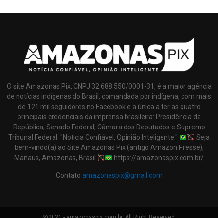
O site Amazonas Pix, CNPJ 32.688.550/0001-31, é a maior agência
de notícias indígenas do Brasil, comandada por indígena, com mais
de 121 mil seguidores no Facebook e a única a ter as quatro
principais credenciais da imprensa brasileira: Presidência da
República, Senado Federal, Câmara dos Deputados e Supremo
Tribunal Federal. "Noticia Confiável, Opinião Inteligente."
Seja
bem-vindo(a) ao Site Amazonas Pix (antigo Amazon Presse),
Manaus, Amazonas, Brasil
https://amazonaspix.com.br/
Contato
amazonaspix@gmail.com
@2021 - amazonaspix.com.br. All Right Reserved.