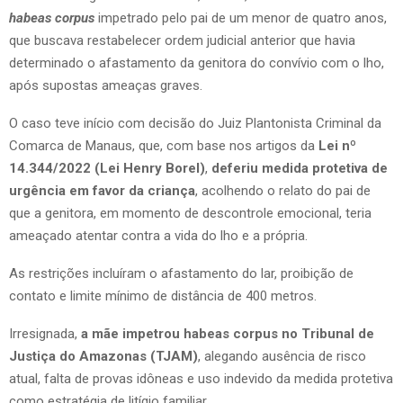
habeas corpus
impetrado pelo pai de um menor de quatro anos,
que buscava restabelecer ordem judicial anterior que havia
determinado o afastamento da genitora do convívio com o lho,
após supostas ameaças graves.
O caso teve início com decisão do Juiz Plantonista Criminal da
Comarca de Manaus, que, com base nos artigos da
Lei nº
14.344/2022 (Lei Henry Borel)
,
deferiu medida protetiva de
urgência em favor da criança
, acolhendo o relato do pai de
que a genitora, em momento de descontrole emocional, teria
ameaçado atentar contra a vida do lho e a própria.
As restrições incluíram o afastamento do lar, proibição de
contato e limite mínimo de distância de 400 metros.
Irresignada,
a mãe impetrou habeas corpus no Tribunal de
Justiça do Amazonas (TJAM)
, alegando ausência de risco
atual, falta de provas idôneas e uso indevido da medida protetiva
como estratégia de litígio familiar.