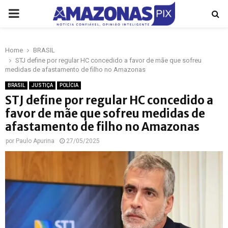
PRIMARY
MENU
Home
BRASIL
p
STJ define por regular HC concedido a favor de mãe que sofreu
medidas de afastamento de filho no Amazonas
BRASIL
JUSTIÇA
POLÍCIA
STJ define por regular HC concedido a
favor de mãe que sofreu medidas de
afastamento de filho no Amazonas
por
Paulo Apurina
27/05/2025