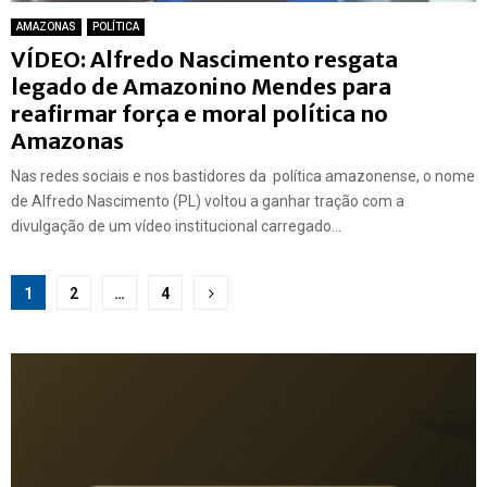
AMAZONAS
POLÍTICA
VÍDEO: Alfredo Nascimento resgata
legado de Amazonino Mendes para
reafirmar força e moral política no
Amazonas
Nas redes sociais e nos bastidores da política amazonense, o nome
de Alfredo Nascimento (PL) voltou a ganhar tração com a
divulgação de um vídeo institucional carregado...
Paginação
1
2
…
4
de
posts