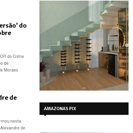
ersão’ do
obre
CPI do Crime
io de
 de Moraes
dre de
AMAZONAS PIX
firmou nesta
o Alexandre de