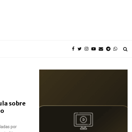
ula sobre
ro
ladas por