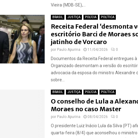
Vieira (MDB-SE),...
BRASIL
JUSTIÇA
POLÍCIA
POLÍTICA
Receita Federal ‘desmonta v
escritório Barci de Moraes s
jatinho de Vorcaro
por
Paulo Apurina
11/04/2026
0
Documentos da Receita Federal entregues à 
Organizado desmontam a versão do escritór
advocacia da esposa do ministro Alexandre
sobre...
BRASIL
JUSTIÇA
POLÍCIA
POLÍTICA
O conselho de Lula a Alexan
Moraes no caso Master
por
Paulo Apurina
08/04/2026
0
O presidente Luiz Inácio Lula da Silva (PT) a
quarta-feira (8/4) que aconselhou o ministr