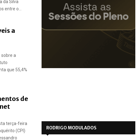
a da Silva
s entre o...
eis a
 sobre a
tuto
onta que 55,4%
mentos de
onet
ta terça-feira
RODRIGO MODULADOS
quérito (CPI)
essandro