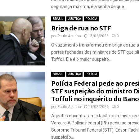
segurança máxima, é a senha de que...
BRASIL
JUSTIÇA
POLÍCIA
Briga de rua no STF
por
Paulo Apurina
15/02/2026
0
O vazamento transformou em briga de rua a
portas fechadas dos ministros do STF que bl
Toffoli. Ele é o maior suspeito...
BRASIL
JUSTIÇA
POLÍCIA
Polícia Federal pede ao pre
STF suspeição do ministro D
Toffoli no inquérito do Ban
por
Paulo Apurina
11/02/2026
0
Agentes encontraram citação ao ministro em
Vorcaro A Polícia Federal (PF) pediu ao presi
Supremo Tribunal Federal (STF), Edson Fachi
suspeição...