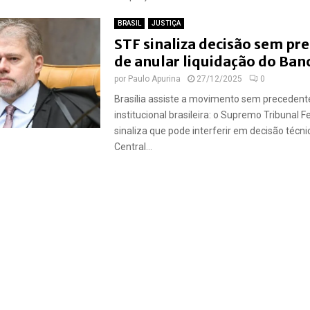
BRASIL
JUSTIÇA
STF sinaliza decisão sem pr
de anular liquidação do Ban
por
Paulo Apurina
27/12/2025
0
Brasília assiste a movimento sem precedente
institucional brasileira: o Supremo Tribunal F
sinaliza que pode interferir em decisão técn
Central...