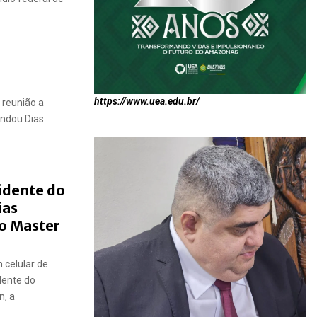
https://www.uea.edu.br/
 reunião a
indou Dias
sidente do
ias
co Master
 celular de
dente do
n, a