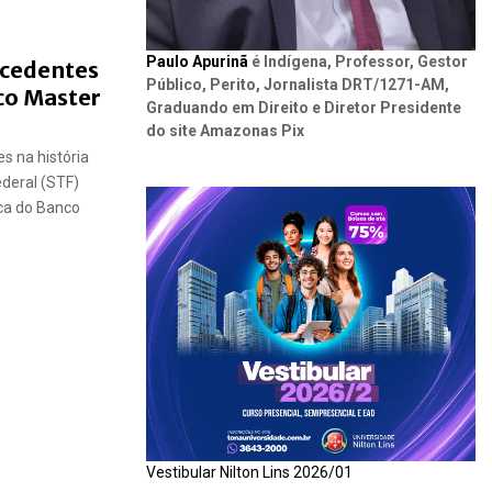
Paulo Apurinã
é Indígena, Professor, Gestor
ecedentes
Público, Perito, Jornalista DRT/1271-AM,
co Master
Graduando em Direito e Diretor Presidente
do site Amazonas Pix
s na história
ederal (STF)
ica do Banco
Vestibular Nilton Lins 2026/01