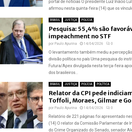
portal de notícias O presidente Luiz Inácio Lul
afirmou nesta quinta-feira (14) que os vínculo
BRASIL
JUSTIÇA
POLÍCIA
Pesquisa: 55,4% são favoráv
impeachment no STF
por
Paulo Apurina
14/04/2026
0
O levantamento também mediu a percepção
divisão política no país Uma pesquisa do insti
Futura/Apex divulgada nesta terça-feira ap
dos brasileiros...
BRASIL
JUSTIÇA
POLÍCIA
POLÍTICA
Relator da CPI pede indicia
Toffoli, Moraes, Gilmar e G
por
Paulo Apurina
14/04/2026
0
Relatório de 221 páginas foi apresentado nes
(14) O relator da Comissão Parlamentar de In
do Crime Organizado do Senado, senador Al