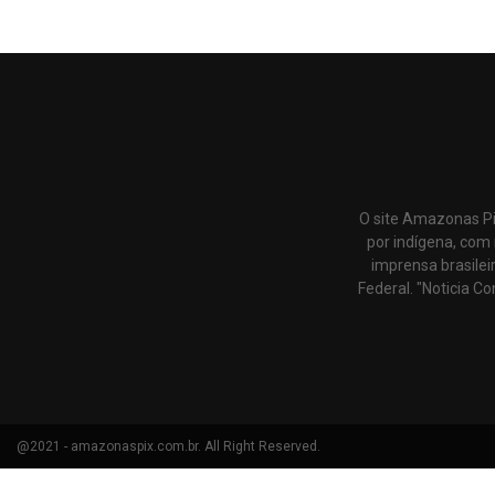
O site Amazonas Pi
por indígena, com 
imprensa brasilei
Federal. "Noticia Co
@2021 - amazonaspix.com.br. All Right Reserved.