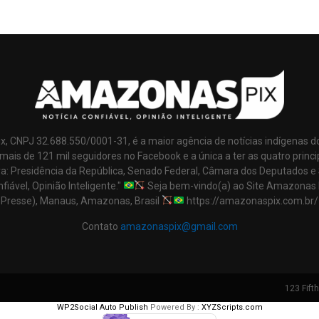
x, CNPJ 32.688.550/0001-31, é a maior agência de notícias indígenas d
mais de 121 mil seguidores no Facebook e a única a ter as quatro princi
ra: Presidência da República, Senado Federal, Câmara dos Deputados e
nfiável, Opinião Inteligente."
Seja bem-vindo(a) ao Site Amazonas 
Presse), Manaus, Amazonas, Brasil
https://amazonaspix.com.br/
Contato
amazonaspix@gmail.com
123 Fift
WP2Social Auto Publish
Powered By :
XYZScripts.com