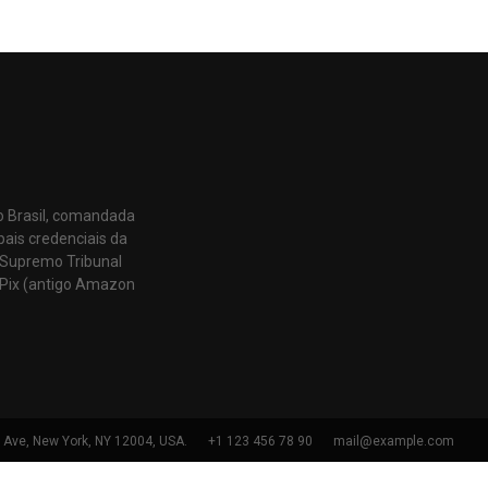
o Brasil, comandada
pais credenciais da
 Supremo Tribunal
Pix (antigo Amazon
h Ave, New York, NY 12004, USA.
+1 123 456 78 90
mail@example.com