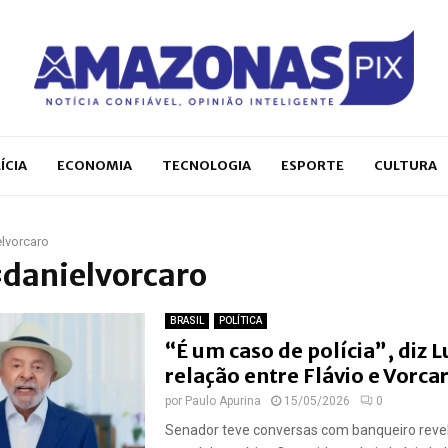
ÍCIA
ECONOMIA
TECNOLOGIA
ESPORTE
CULTURA
lvorcaro
#danielvorcaro
BRASIL
POLÍTICA
“É um caso de polícia”, diz L
relação entre Flávio e Vorca
por
Paulo Apurina
15/05/2026
0
Senador teve conversas com banqueiro reve