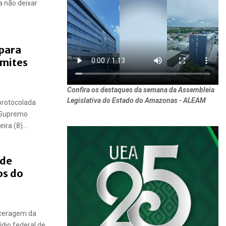
a não deixar
para
imites
Confira os destaques da semana da Assembleia
Legislativa do Estado do Amazonas - ALEAM
protocolada
o Supremo
ira (8)...
 de
os do
rceragem da
ídio federal de