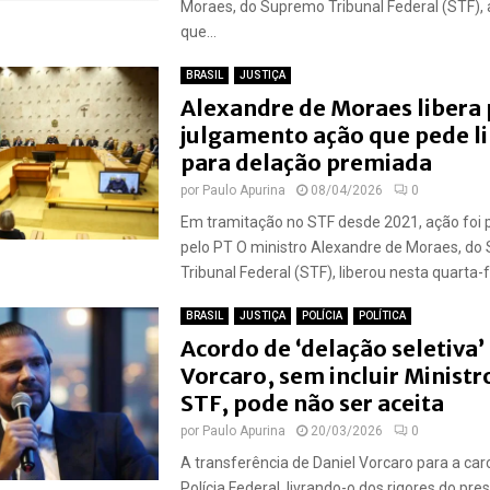
Moraes, do Supremo Tribunal Federal (STF), 
que...
BRASIL
JUSTIÇA
Alexandre de Moraes libera 
julgamento ação que pede l
para delação premiada
por
Paulo Apurina
08/04/2026
0
Em tramitação no STF desde 2021, ação foi 
pelo PT O ministro Alexandre de Moraes, d
Tribunal Federal (STF), liberou nesta quarta-fe
BRASIL
JUSTIÇA
POLÍCIA
POLÍTICA
Acordo de ‘delação seletiva’
Vorcaro, sem incluir Ministr
STF, pode não ser aceita
por
Paulo Apurina
20/03/2026
0
A transferência de Daniel Vorcaro para a ca
Polícia Federal, livrando-o dos rigores do pres