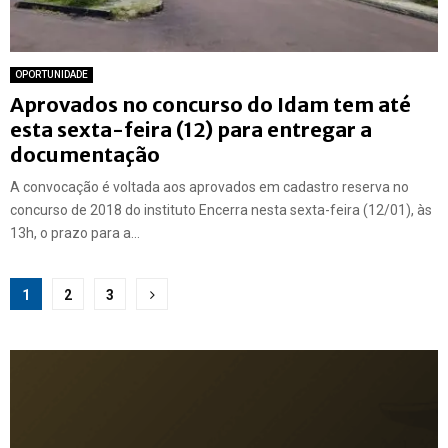
OPORTUNIDADE
Aprovados no concurso do Idam tem até
esta sexta-feira (12) para entregar a
documentação
A convocação é voltada aos aprovados em cadastro reserva no
concurso de 2018 do instituto Encerra nesta sexta-feira (12/01), às
13h, o prazo para a...
Paginação
1
2
3
de
posts