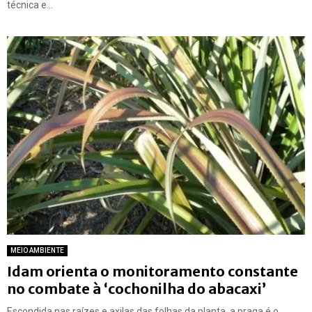
técnica e...
MEIO AMBIENTE
Idam orienta o monitoramento constante
no combate à ‘cochonilha do abacaxi’
Escondida nas raízes e axilas das folhas da planta, a praga é o